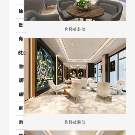
修
神
标
堡
识
宣
售楼处装修
垒
标
传
亮
牌
栏
化
LED
工
显
警
程
示
示
精
屏
标
品
证
识
字
卡
证
胸
书
售楼处装修
灯