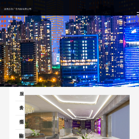
服
务
装
项
饰
店
目:
装
招
精