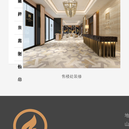
牌
奖
箱
桌
杯
牌
广
告
展
定
具
图
制
文
喷
礼
快
印
售楼处装修
品
印