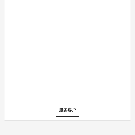
胸
书
灯
牌
奖
箱
桌
杯
牌
广
告
展
定
具
图
制
文
喷
礼
快
印
品
印
服务客户