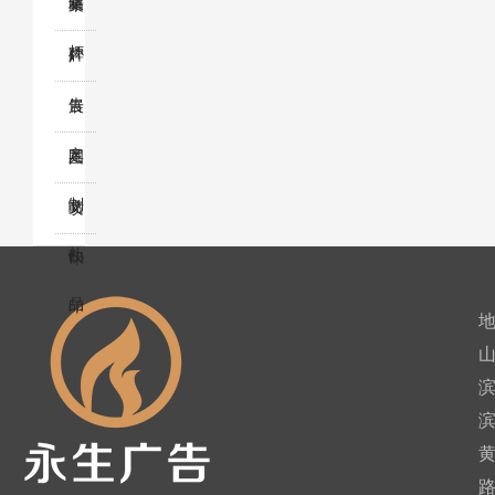
牌
奖
箱
桌
杯
牌
广
告
展
定
具
图
制
文
喷
礼
快
印
品
印