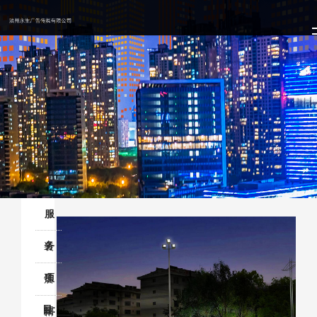
服
务
装
项
饰
店
目:
装
招
精