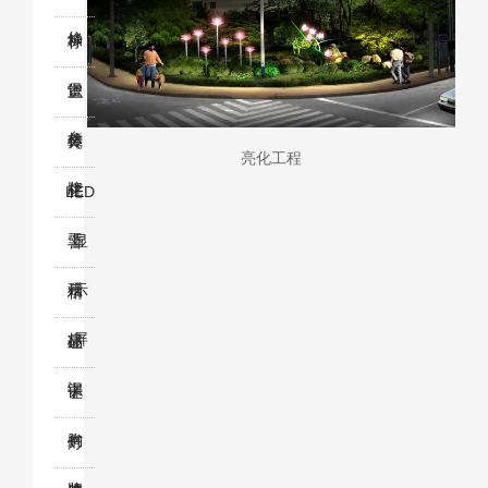
修
神
标
堡
识
宣
垒
标
传
亮
亮化工程
牌
栏
化
LED
工
显
警
程
示
示
精
屏
标
品
证
识
字
卡
证
胸
书
灯