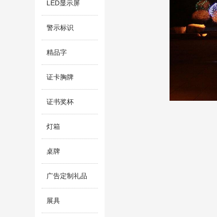
LED显示屏
警示标识
精品字
证卡胸牌
证书奖杯
灯箱
桌牌
广告定制礼品
展具